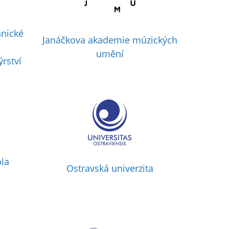
hnické
Janáčkova akademie múzických
umění
rství
la
Ostravská univerzita