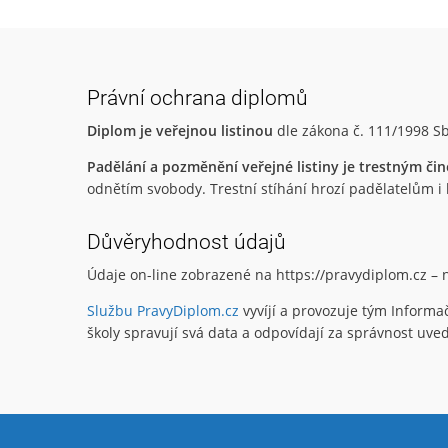
Právní ochrana diplomů
Diplom je veřejnou listinou
dle zákona č. 111/1998 Sb
Padělání a pozměnění veřejné listiny je trestným či
odnětím svobody. Trestní stíhání hrozí padělatelům i lid
Důvěryhodnost údajů
Údaje on-line zobrazené na https://pravydiplom.cz –
Službu PravyDiplom.cz
vyvíjí a provozuje tým Informa
školy spravují svá data a odpovídají za správnost uv