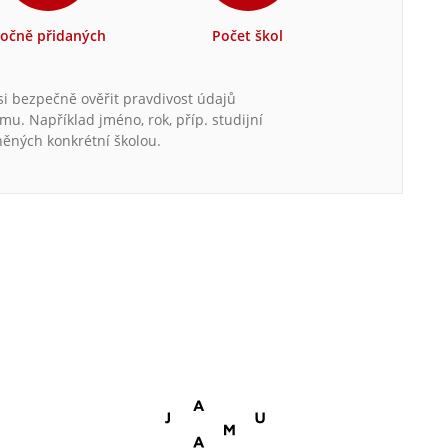
očně přidaných
Počet škol
 si bezpečně ověřit pravdivost údajů
. Například jméno, rok, příp. studijní
něných konkrétní školou.