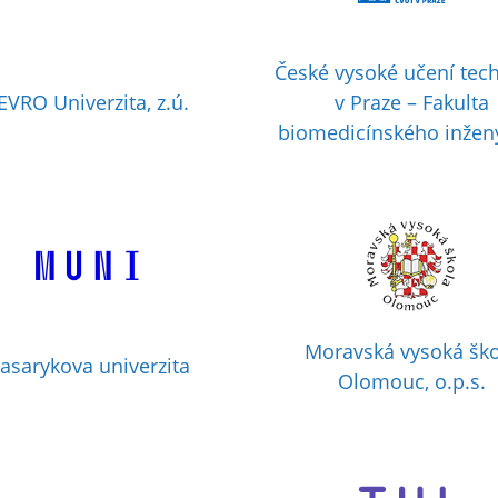
České vysoké učení tec
EVRO Univerzita, z.ú.
v Praze – Fakulta
biomedicínského inžený
Moravská vysoká ško
asarykova univerzita
Olomouc, o.p.s.