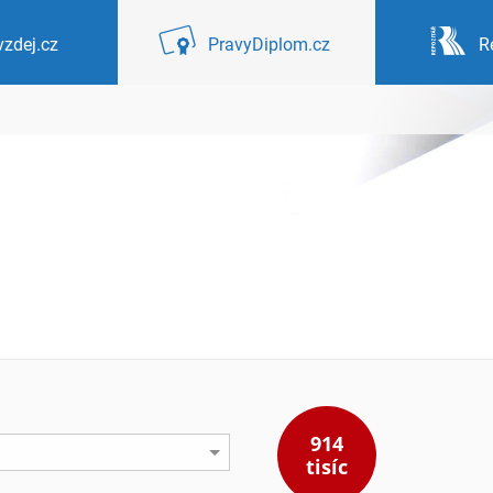
zdej.cz
PravyDiplom.cz
R
914
tisíc