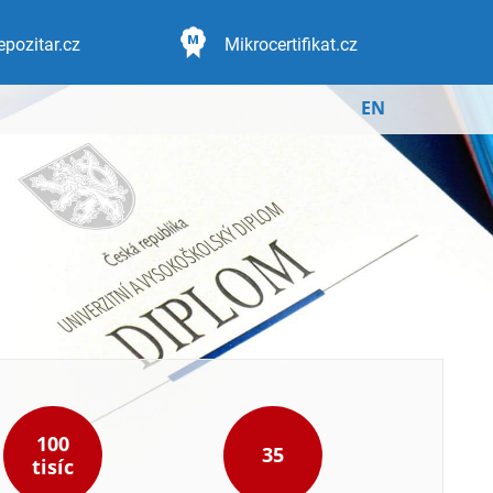
epozitar.cz
Mikrocertifikat.cz
EN
100
35
tisíc