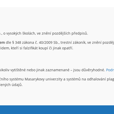
., o vysokých školách, ve znění pozdějších předpisů.
nem
dle § 348 zákona č. 40/2009 Sb., trestní zákoník, ve znění pozd
em, kteří si falzifikát koupí či jinak opatří.
 nikoliv vytištěné nebo jinak zaznamenané – jsou důvěryhodné.
Pod
čního systému Masarykovy univerzity a systémů na odhalování plagi
edených údajů.