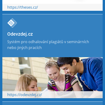
https://theses.cz/
Odevzdej.cz
Systém pro odhalování plagiátů v seminárních
nebo jiných pracích
https://odevzdej.cz/