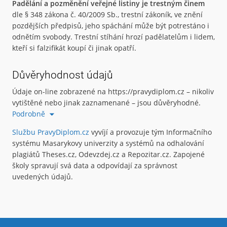
Padělání a pozměnění veřejné listiny je trestným činem
dle § 348 zákona č. 40/2009 Sb., trestní zákoník, ve znění
pozdějších předpisů, jeho spáchání může být potrestáno i
odnětím svobody. Trestní stíhání hrozí padělatelům i lidem,
kteří si falzifikát koupí či jinak opatří.
Důvěryhodnost údajů
Údaje on-line zobrazené na https://pravydiplom.cz – nikoliv
vytištěné nebo jinak zaznamenané – jsou důvěryhodné.
Podrobně
Službu PravyDiplom.cz
vyvíjí a provozuje tým Informačního
systému Masarykovy univerzity a systémů na odhalování
plagiátů Theses.cz, Odevzdej.cz a Repozitar.cz. Zapojené
školy spravují svá data a odpovídají za správnost
uvedených údajů.