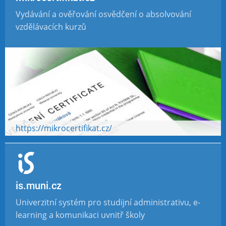
Vydávání a ověřování osvědčení o absolvování
vzdělávacích kurzů
https://mikrocertifikat.cz/
is.muni.cz
Univerzitní systém pro studijní administrativu, e-
learning a komunikaci uvnitř školy