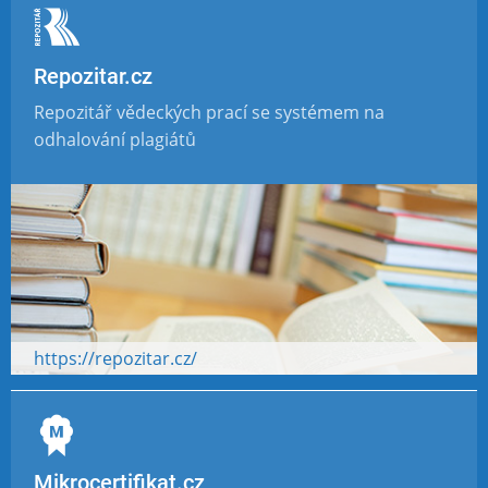
Repozitar.cz
Repozitář vědeckých prací se systémem na
odhalování plagiátů
https://repozitar.cz/
Mikrocertifikat.cz