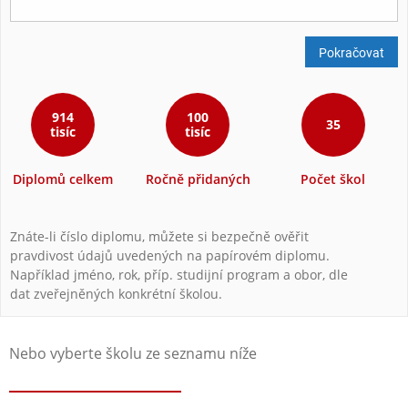
Pokračovat
914
100
35
tisíc
tisíc
Diplomů celkem
Ročně přidaných
Počet škol
Znáte-li číslo diplomu, můžete si bezpečně ověřit
pravdivost údajů uvedených na papírovém diplomu.
Například jméno, rok, příp. studijní program a obor, dle
dat zveřejněných konkrétní školou.
Nebo vyberte školu ze seznamu níže