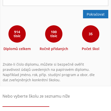
Pokračovat
914
100
35
tisíc
tisíc
Diplomů celkem
Ročně přidaných
Počet škol
Znáte-li číslo diplomu, můžete si bezpečně ověřit
pravdivost údajů uvedených na papírovém diplomu.
Například jméno, rok, příp. studijní program a obor, dle
dat zveřejněných konkrétní školou.
Nebo vyberte školu ze seznamu níže