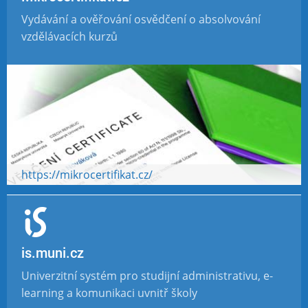
Vydávání a ověřování osvědčení o absolvování
vzdělávacích kurzů
https://mikrocertifikat.cz/
is.muni.cz
Univerzitní systém pro studijní administrativu, e-
learning a komunikaci uvnitř školy