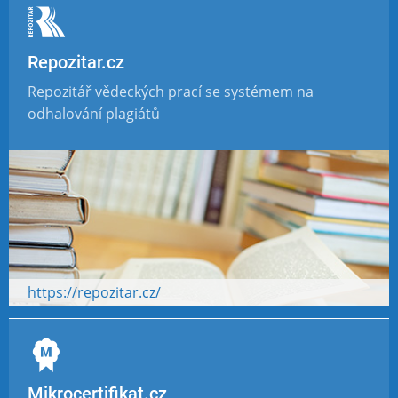
Repozitar.cz
Repozitář vědeckých prací se systémem na
odhalování plagiátů
https://repozitar.cz/
Mikrocertifikat.cz