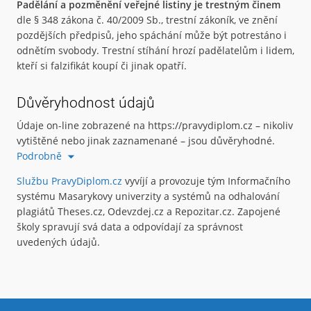
Padělání a pozměnění veřejné listiny je trestným činem
dle § 348 zákona č. 40/2009 Sb., trestní zákoník, ve znění
pozdějších předpisů, jeho spáchání může být potrestáno i
odnětím svobody. Trestní stíhání hrozí padělatelům i lidem,
kteří si falzifikát koupí či jinak opatří.
Důvěryhodnost údajů
Údaje on-line zobrazené na https://pravydiplom.cz – nikoliv
vytištěné nebo jinak zaznamenané – jsou důvěryhodné.
Podrobně
Službu PravyDiplom.cz
vyvíjí a provozuje tým Informačního
systému Masarykovy univerzity a systémů na odhalování
plagiátů Theses.cz, Odevzdej.cz a Repozitar.cz. Zapojené
školy spravují svá data a odpovídají za správnost
uvedených údajů.