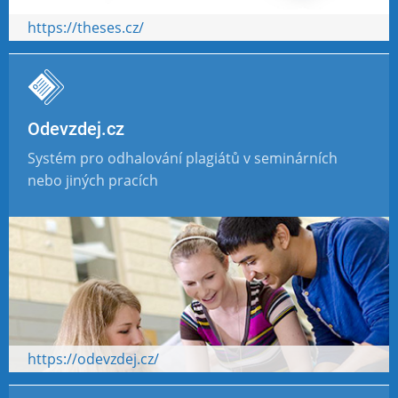
https://theses.cz/
Odevzdej.cz
Systém pro odhalování plagiátů v seminárních
nebo jiných pracích
https://odevzdej.cz/