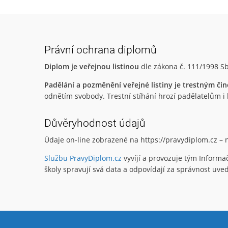
Právní ochrana diplomů
Diplom je veřejnou listinou
dle zákona č. 111/1998 Sb
Padělání a pozměnění veřejné listiny je trestným či
odnětím svobody. Trestní stíhání hrozí padělatelům i lid
Důvěryhodnost údajů
Údaje on-line zobrazené na https://pravydiplom.cz –
Službu PravyDiplom.cz
vyvíjí a provozuje tým Informa
školy spravují svá data a odpovídají za správnost uv