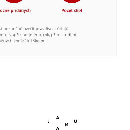
očně přidaných
Počet škol
 si bezpečně ověřit pravdivost údajů
. Například jméno, rok, příp. studijní
něných konkrétní školou.