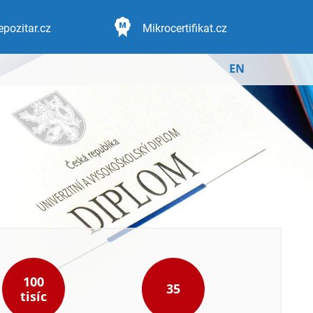
epozitar.cz
Mikrocertifikat.cz
EN
100
35
tisíc