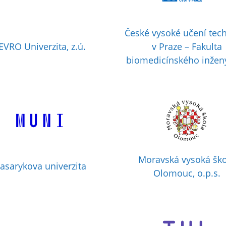
České vysoké učení tec
EVRO Univerzita, z.ú.
v Praze – Fakulta
biomedicínského inžený
Moravská vysoká ško
asarykova univerzita
Olomouc, o.p.s.