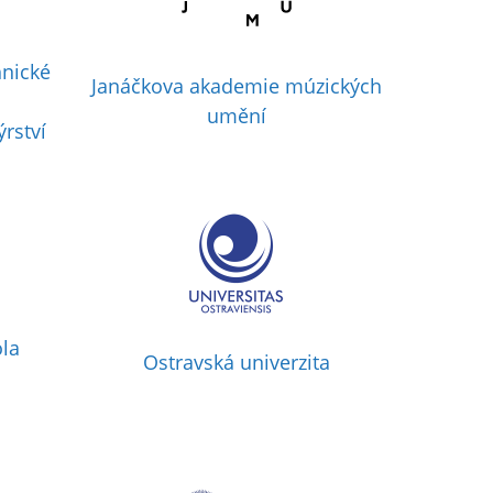
hnické
Janáčkova akademie múzických
umění
rství
la
Ostravská univerzita