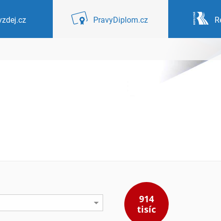
zdej.cz
PravyDiplom.cz
R
914
tisíc