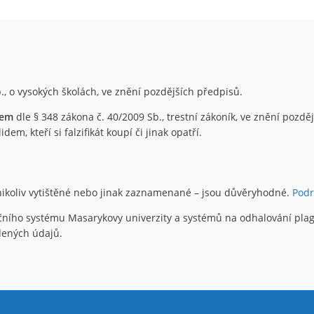
., o vysokých školách, ve znění pozdějších předpisů.
nem
dle § 348 zákona č. 40/2009 Sb., trestní zákoník, ve znění pozd
em, kteří si falzifikát koupí či jinak opatří.
 nikoliv vytištěné nebo jinak zaznamenané – jsou důvěryhodné.
Pod
čního systému Masarykovy univerzity a systémů na odhalování plagi
edených údajů.