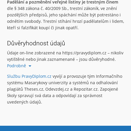
Padělání a pozměnění veřejné listiny je trestným činem
dle § 348 zákona č. 40/2009 Sb., trestní zákoník, ve znění
pozdějších předpisů, jeho spáchání může být potrestáno i
odnětím svobody. Trestní stíhání hrozí padělatelům i lidem,
kteří si falzifikát koupí či jinak opatří.
Důvěryhodnost údajů
Údaje on-line zobrazené na https://pravydiplom.cz – nikoliv
vytištěné nebo jinak zaznamenané – jsou důvěryhodné.
Podrobně
Službu PravyDiplom.cz
vyvíjí a provozuje tým Informačního
systému Masarykovy univerzity a systémů na odhalování
plagiátů Theses.cz, Odevzdej.cz a Repozitar.cz. Zapojené
školy spravují svá data a odpovídají za správnost
uvedených údajů.