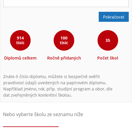
Pokračovat
914
100
35
tisíc
tisíc
Diplomů celkem
Ročně přidaných
Počet škol
Znáte-li číslo diplomu, můžete si bezpečně ověřit
pravdivost údajů uvedených na papírovém diplomu.
Například jméno, rok, příp. studijní program a obor, dle
dat zveřejněných konkrétní školou.
Nebo vyberte školu ze seznamu níže