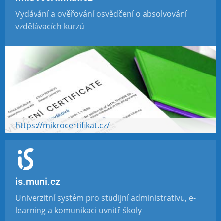
Vydávání a ověřování osvědčení o absolvování
vzdělávacích kurzů
https://mikrocertifikat.cz/
is.muni.cz
Univerzitní systém pro studijní administrativu, e-
learning a komunikaci uvnitř školy