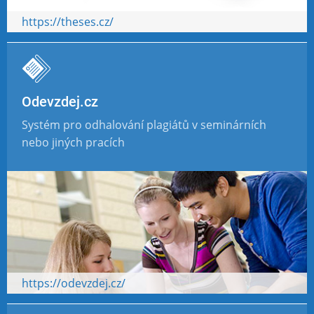
https://theses.cz/
Odevzdej.cz
Systém pro odhalování plagiátů v seminárních
nebo jiných pracích
https://odevzdej.cz/