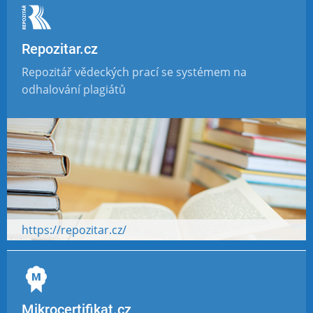
Repozitar.cz
Repozitář vědeckých prací se systémem na
odhalování plagiátů
https://repozitar.cz/
Mikrocertifikat.cz