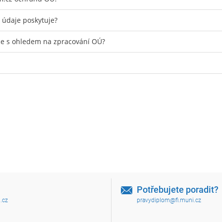
 údaje poskytuje?
ce s ohledem na zpracování OÚ?
Potřebujete poradit?
.cz
pravydiplom@fi.muni.cz