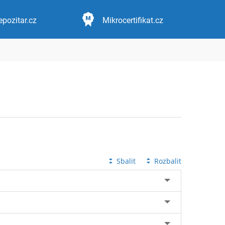
epozitar.cz
Mikrocertifikat.cz
Sbalit
Rozbalit