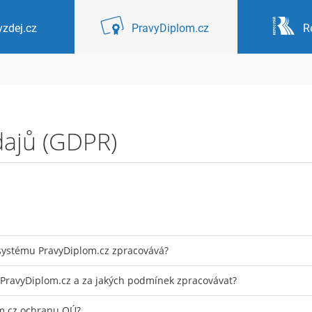
zdej.cz
PravyDiplom.cz
R
dajů (GDPR)
 systému PravyDiplom.cz zpracovává?
 PravyDiplom.cz a za jakých podmínek zpracovávat?
om.cz ochranu OÚ?