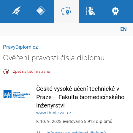
EN
PravyDiplom.cz
Ověření pravosti čísla diplomu
Zpět na titulní stranu
České vysoké učení technické v
Praze – Fakulta biomedicínského
inženýrství
www.fbmi.cvut.cz
K 10. 9. 2025 evidováno 5 918 diplomů
Informace o evidenci diplomů