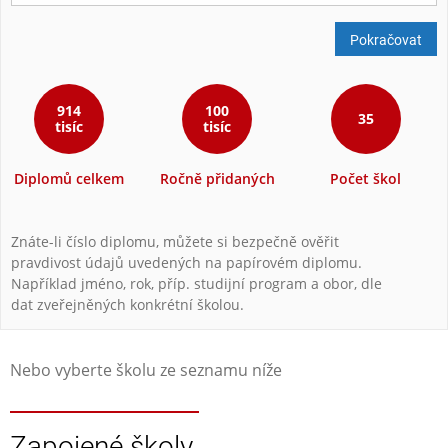
Pokračovat
914
100
35
tisíc
tisíc
Diplomů celkem
Ročně přidaných
Počet škol
Znáte-li číslo diplomu, můžete si bezpečně ověřit
pravdivost údajů uvedených na papírovém diplomu.
Například jméno, rok, příp. studijní program a obor, dle
dat zveřejněných konkrétní školou.
Nebo vyberte školu ze seznamu níže
Zapojené školy