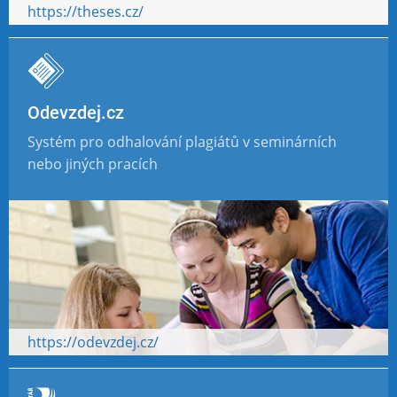
https://theses.cz/
Odevzdej.cz
Systém pro odhalování plagiátů v seminárních
nebo jiných pracích
https://odevzdej.cz/