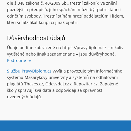
dle § 348 zákona č. 40/2009 Sb., trestní zákoník, ve znění
pozdějších předpisů, jeho spáchání může být potrestáno i
odnětím svobody. Trestní stíhání hrozí padělatelům i lidem,
kteří si falzifikát koupí či jinak opatří.
Důvěryhodnost údajů
Údaje on-line zobrazené na https://pravydiplom.cz – nikoliv
vytištěné nebo jinak zaznamenané – jsou důvěryhodné.
Podrobně
Službu PravyDiplom.cz
vyvíjí a provozuje tým Informačního
systému Masarykovy univerzity a systémů na odhalování
plagiátů Theses.cz, Odevzdej.cz a Repozitar.cz. Zapojené
školy spravují svá data a odpovídají za správnost
uvedených údajů.