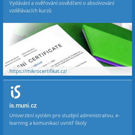
Vydávání a ověřování osvědčení o absolvování
vzdělávacích kurzů
https://mikrocertifikat.cz/
is.muni.cz
Univerzitní systém pro studijní administrativu, e-
learning a komunikaci uvnitř školy