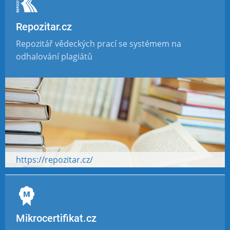
Repozitar.cz
Repozitář vědeckých prací se systémem na
odhalování plagiátů
https://repozitar.cz/
Mikrocertifikat.cz