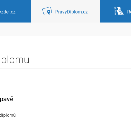
zdej.cz
PravyDiplom.cz
R
diplomu
Opavě
 diplomů