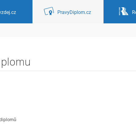
zdej.cz
PravyDiplom.cz
R
diplomu
 diplomů