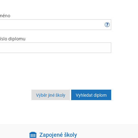
méno
íslo diplomu
Výběr jiné školy
Zapojené školy