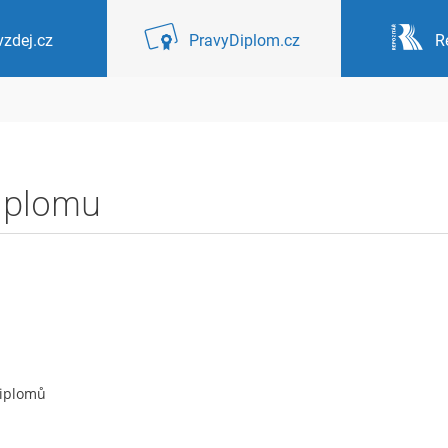
zdej.cz
PravyDiplom.cz
R
diplomu
diplomů