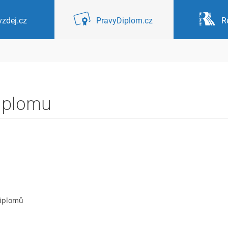
zdej.cz
PravyDiplom.cz
R
diplomu
diplomů