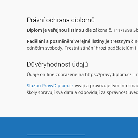
Právní ochrana diplomů
Diplom je veřejnou listinou
dle zákona č. 111/1998 Sb
Padělání a pozměnění veřejné listiny je trestným či
odnětím svobody. Trestní stíhání hrozí padělatelům i lid
Důvěryhodnost údajů
Údaje on-line zobrazené na https://pravydiplom.cz –
Službu PravyDiplom.cz
vyvíjí a provozuje tým Informa
školy spravují svá data a odpovídají za správnost uv