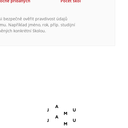
očně přidaných
Počet škol
 si bezpečně ověřit pravdivost údajů
. Například jméno, rok, příp. studijní
něných konkrétní školou.