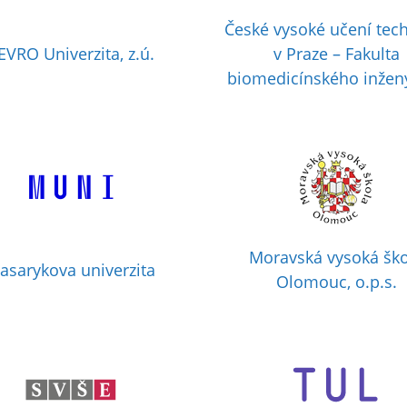
České vysoké učení tec
EVRO Univerzita, z.ú.
v Praze – Fakulta
biomedicínského inžený
Moravská vysoká ško
asarykova univerzita
Olomouc, o.p.s.