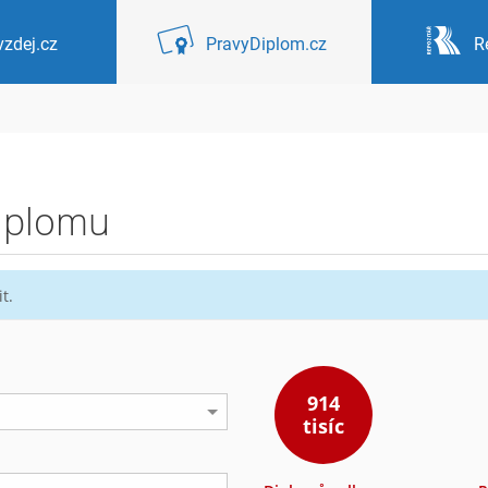
zdej.cz
PravyDiplom.cz
R
diplomu
t.
914
tisíc