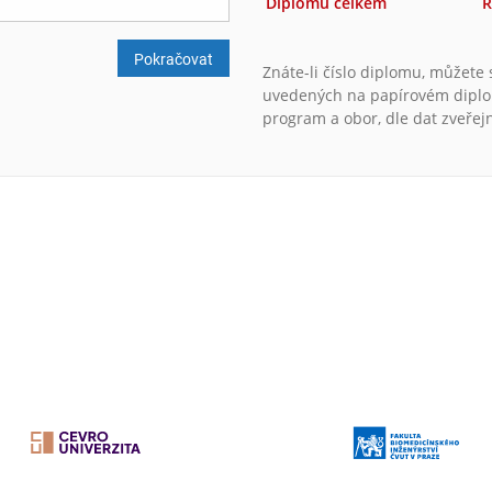
Diplomů celkem
R
Pokračovat
Znáte-li číslo diplomu, můžete
uvedených na papírovém diplomu
program a obor, dle dat zveřej