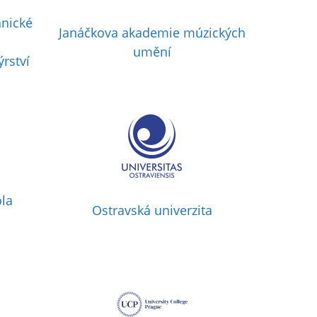
hnické
Janáčkova akademie múzických
umění
rství
la
Ostravská univerzita