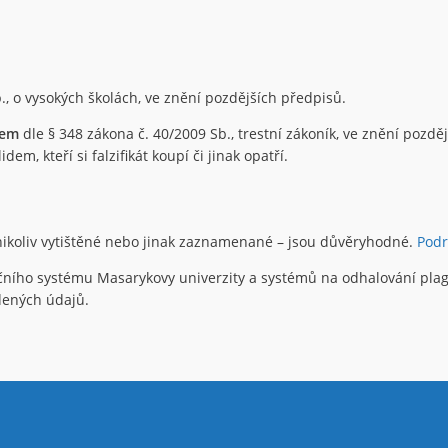
., o vysokých školách, ve znění pozdějších předpisů.
nem
dle § 348 zákona č. 40/2009 Sb., trestní zákoník, ve znění pozd
em, kteří si falzifikát koupí či jinak opatří.
 nikoliv vytištěné nebo jinak zaznamenané – jsou důvěryhodné.
Pod
čního systému Masarykovy univerzity a systémů na odhalování plagi
edených údajů.