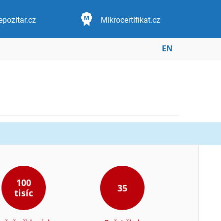
epozitar.cz
Mikrocertifikat.cz
EN
100
35
tisíc