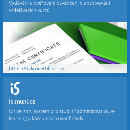
Vydávání a ověřování osvědčení o absolvování
vzdělávacích kurzů
https://mikrocertifikat.cz/
is.muni.cz
Univerzitní systém pro studijní administrativu, e-
learning a komunikaci uvnitř školy