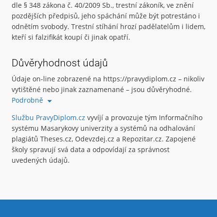
dle § 348 zákona č. 40/2009 Sb., trestní zákoník, ve znění
pozdějších předpisů, jeho spáchání může být potrestáno i
odnětím svobody. Trestní stíhání hrozí padělatelům i lidem,
kteří si falzifikát koupí či jinak opatří.
Důvěryhodnost údajů
Údaje on-line zobrazené na https://pravydiplom.cz – nikoliv
vytištěné nebo jinak zaznamenané – jsou důvěryhodné.
Podrobně
Službu PravyDiplom.cz
vyvíjí a provozuje tým Informačního
systému Masarykovy univerzity a systémů na odhalování
plagiátů Theses.cz, Odevzdej.cz a Repozitar.cz. Zapojené
školy spravují svá data a odpovídají za správnost
uvedených údajů.