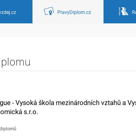
zdej.cz
PravyDiplom.cz
R
diplomu
ague - Vysoká škola mezinárodních vztahů a V
omická s.r.o.
 diplomů