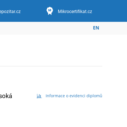
epozitar.cz
Mikrocertifikat.cz
EN
ysoká
Informace o evidenci diplomů