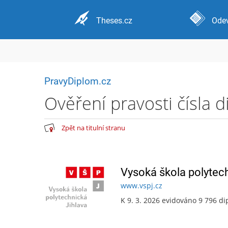
Theses.cz
Odev
PravyDiplom.cz
Ověření pravosti čísla 
Zpět na titulní stranu
Vysoká škola polytec
www.vspj.cz
K 9. 3. 2026 evidováno 9 796 d