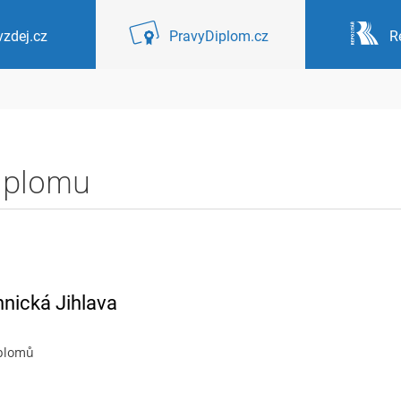
zdej.cz
PravyDiplom.cz
R
diplomu
hnická Jihlava
iplomů