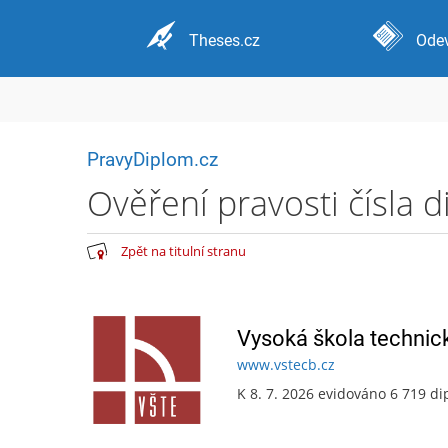
Theses.cz
Odev
PravyDiplom.cz
Ověření pravosti čísla 
Zpět na titulní stranu
Vysoká škola technic
www.vstecb.cz
K 8. 7. 2026 evidováno 6 719 d