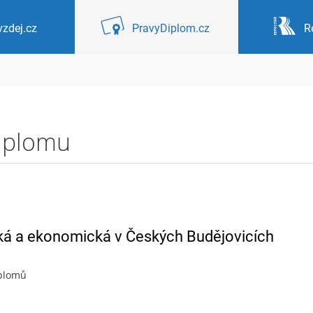
zdej.cz
PravyDiplom.cz
R
diplomu
ká a ekonomická v Českých Budějovicích
iplomů