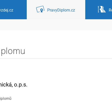
zdej.cz
PravyDiplom.cz
R
diplomu
ická, o.p.s.
diplomů