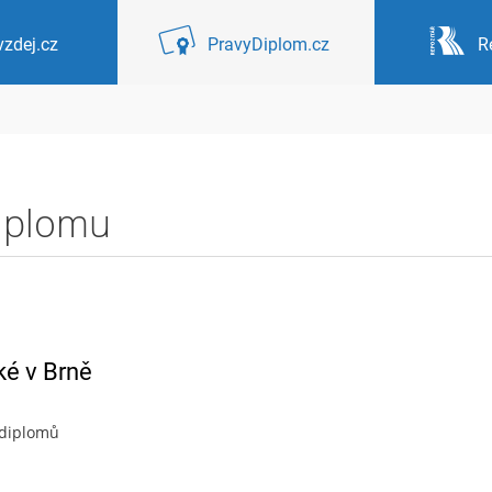
zdej.cz
PravyDiplom.cz
R
diplomu
ké v Brně
 diplomů