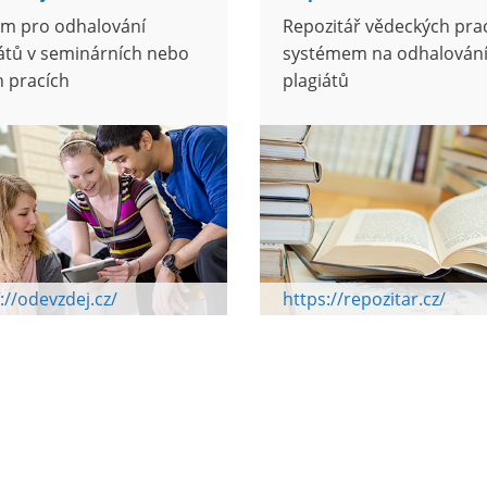
ém pro odhalování
Repozitář vědeckých prac
átů v seminárních nebo
systémem na odhalován
h pracích
plagiátů
://odevzdej.cz/
https://repozitar.cz/