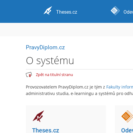
Theses.cz
Odev
PravyDiplom.cz
O systému
Zpět na titulní stranu
Provozovatelem PravyDiplom.cz je tým z
Fakulty infor
administrativu studia, e-learningu a systémů pro odha
Theses.cz
Odev