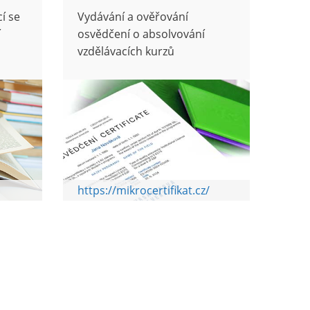
í se
Vydávání a ověřování
í
osvědčení o absolvování
vzdělávacích kurzů
https://mikrocertifikat.cz/