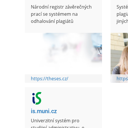
Národní registr závěrečných
Syst
prací se systémem na
plagi
odhalování plagiátů
jinýc
https://theses.cz/
https
is.muni.cz
Univerzitní systém pro
studijní administrativu, e-