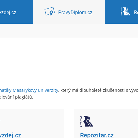
zdej.cz
PravyDiplom.cz
R
matiky Masarykovy univerzity
, který má dlouholeté zkušenosti s v
lování plagiátů.
zdej.cz
Repozitar.cz