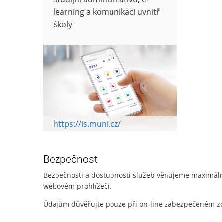
learning a komunikaci uvnitř
školy
https://is.muni.cz/
Bezpečnost
Bezpečnosti a dostupnosti služeb věnujeme maximální
webovém prohlížeči.
Údajům důvěřujte pouze při on-line zabezpečeném zo