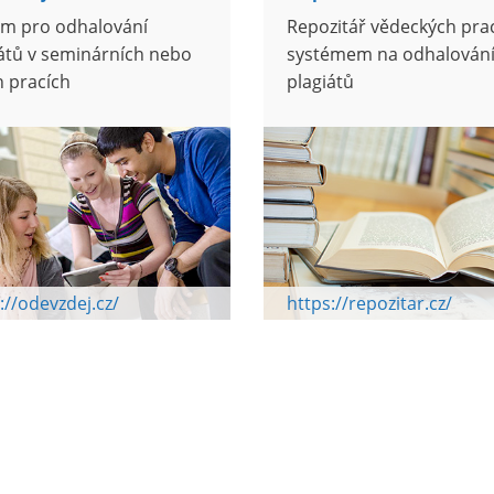
ém pro odhalování
Repozitář vědeckých prac
átů v seminárních nebo
systémem na odhalován
h pracích
plagiátů
://odevzdej.cz/
https://repozitar.cz/