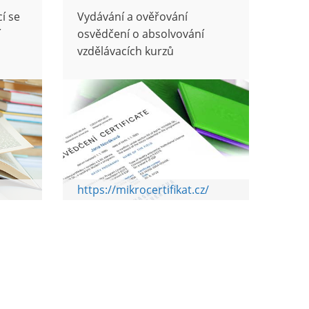
í se
Vydávání a ověřování
í
osvědčení o absolvování
vzdělávacích kurzů
https://mikrocertifikat.cz/