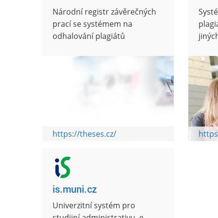
Národní registr závěrečných
Syst
prací se systémem na
plagi
odhalování plagiátů
jinýc
https://theses.cz/
https
is.muni.cz
Univerzitní systém pro
studijní administrativu, e-