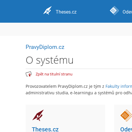
Theses.cz
Odev
PravyDiplom.cz
O systému
Zpět na titulní stranu
Provozovatelem PravyDiplom.cz je tým z
Fakulty infor
administrativu studia, e-learningu a systémů pro odha
Theses.cz
Odev