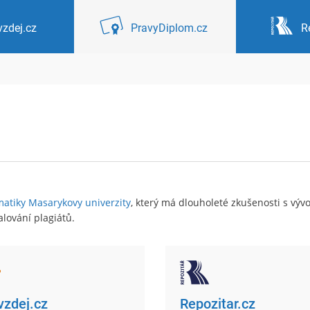
zdej.cz
PravyDiplom.cz
R
matiky Masarykovy univerzity
, který má dlouholeté zkušenosti s v
lování plagiátů.
zdej.cz
Repozitar.cz