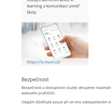
learning a komunikaci uvnitř
školy
https://is.muni.cz/
Bezpečnost
Bezpečnosti a dostupnosti služeb věnujeme maximální
webovém prohlížeči.
Údajům důvěřujte pouze při on-line zabezpečeném zo