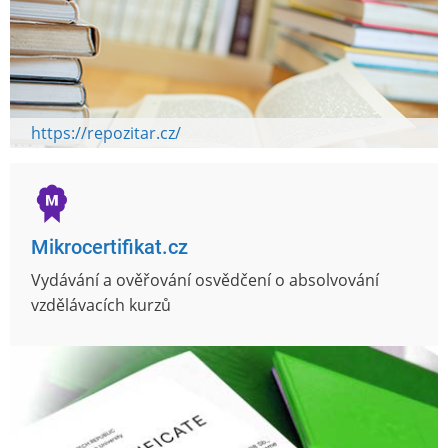
https://repozitar.cz/
Mikrocertifikat.cz
Vydávání a ověřování osvědčení o absolvování
vzdělávacích kurzů