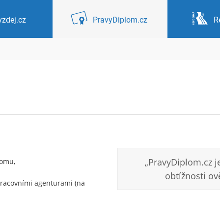
zdej.cz
PravyDiplom.cz
R
„PravyDiplom.cz je
lomu,
obtížnosti ov
pracovními agenturami (na