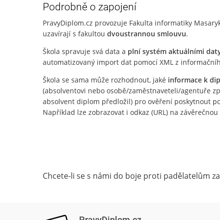
Podrobně o zapojení
PravyDiplom.cz provozuje Fakulta informatiky Masaryk
uzavírají s fakultou
dvoustrannou smlouvu
.
Škola spravuje svá data a
plní systém aktuálními dat
automatizovaný import dat pomocí XML z informačníh
Škola se sama může rozhodnout, jaké
informace k di
(absolventovi nebo osobě/zaměstnaveteli/agentuře zpr
absolvent diplom předložil) pro ověření poskytnout p
Například lze zobrazovat i odkaz (URL) na závěrečnou 
Chcete-li se s námi do boje proti padělatelům za
PravyDiplom.cz