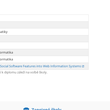
matiky
formatika
formatika
f Social Software Features into Web Information Systems
k diplomu záleží na volbě školy.
Zapojené školy