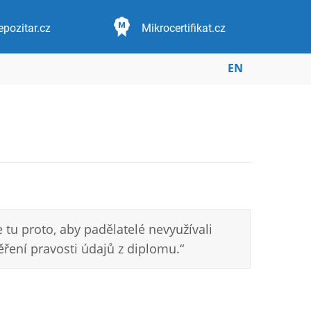
epozitar.cz
Mikrocertifikat.cz
EN
 tu proto, aby padělatelé nevyužívali
ěření pravosti údajů z diplomu.“