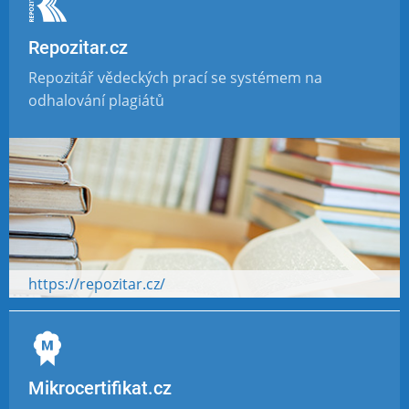
Repozitar.cz
Repozitář vědeckých prací se systémem na
odhalování plagiátů
https://repozitar.cz/
Mikrocertifikat.cz