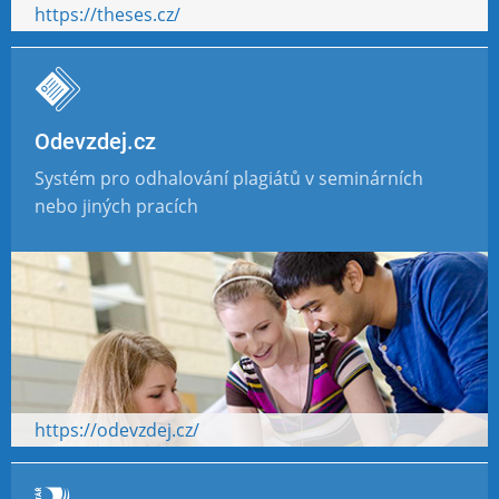
https://theses.cz/
Odevzdej.cz
Systém pro odhalování plagiátů v seminárních
nebo jiných pracích
https://odevzdej.cz/