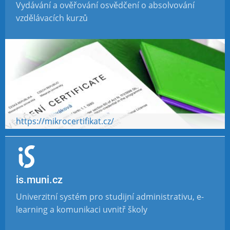
Vydávání a ověřování osvědčení o absolvování
vzdělávacích kurzů
https://mikrocertifikat.cz/
is.muni.cz
Univerzitní systém pro studijní administrativu, e-
learning a komunikaci uvnitř školy