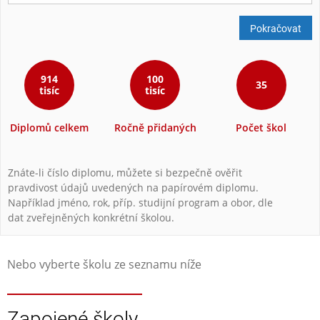
Pokračovat
914
100
35
tisíc
tisíc
Diplomů celkem
Ročně přidaných
Počet škol
Znáte-li číslo diplomu, můžete si bezpečně ověřit
pravdivost údajů uvedených na papírovém diplomu.
Například jméno, rok, příp. studijní program a obor, dle
dat zveřejněných konkrétní školou.
Nebo vyberte školu ze seznamu níže
Zapojené školy