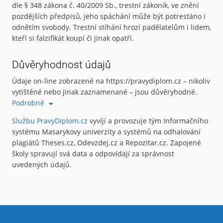
dle § 348 zákona č. 40/2009 Sb., trestní zákoník, ve znění
pozdějších předpisů, jeho spáchání může být potrestáno i
odnětím svobody. Trestní stíhání hrozí padělatelům i lidem,
kteří si falzifikát koupí či jinak opatří.
Důvěryhodnost údajů
Údaje on-line zobrazené na https://pravydiplom.cz – nikoliv
vytištěné nebo jinak zaznamenané – jsou důvěryhodné.
Podrobně
Službu PravyDiplom.cz
vyvíjí a provozuje tým Informačního
systému Masarykovy univerzity a systémů na odhalování
plagiátů Theses.cz, Odevzdej.cz a Repozitar.cz. Zapojené
školy spravují svá data a odpovídají za správnost
uvedených údajů.