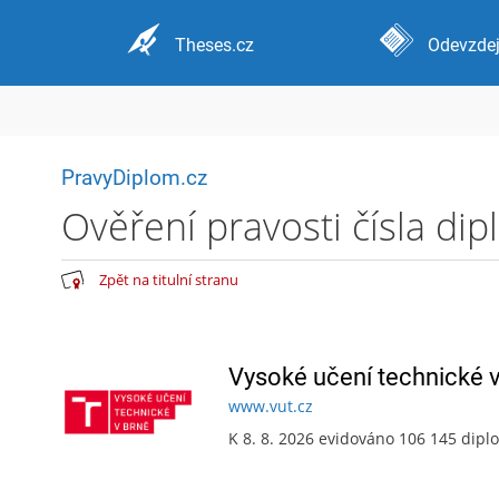
Theses.cz
Odevzdej
PravyDiplom.cz
Ověření pravosti čísla di
Zpět na titulní stranu
Vysoké učení technické 
www.vut.cz
K 8. 8. 2026 evidováno 106 145 dip