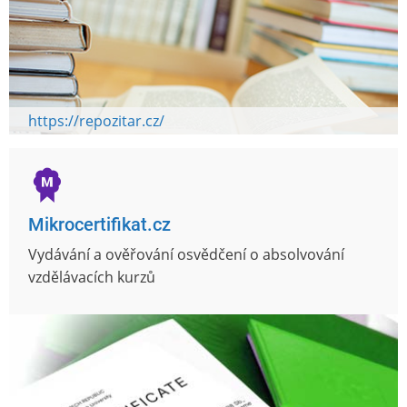
https://repozitar.cz/
Mikrocertifikat.cz
Vydávání a ověřování osvědčení o absolvování
vzdělávacích kurzů