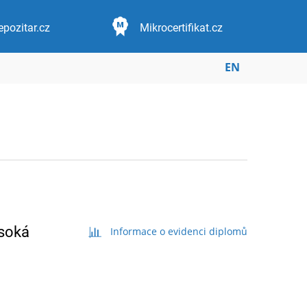
epozitar.cz
Mikrocertifikat.cz
EN
ysoká
Informace o evidenci diplomů