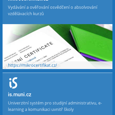
Vydávání a ověřování osvědčení o absolvování
vzdělávacích kurzů
https://mikrocertifikat.cz/
is.muni.cz
Univerzitní systém pro studijní administrativu, e-
learning a komunikaci uvnitř školy