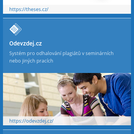
https://theses.cz/
Odevzdej.cz
Systém pro odhalování plagiátů v seminárních
nebo jiných pracích
https://odevzdej.cz/